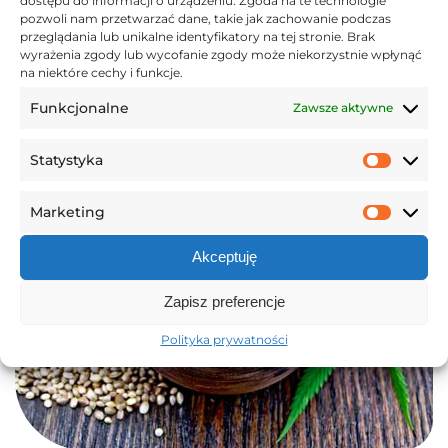
dostępu do informacji o urządzeniu. Zgoda na te technologie
pozwoli nam przetwarzać dane, takie jak zachowanie podczas
przeglądania lub unikalne identyfikatory na tej stronie. Brak
wyrażenia zgody lub wycofanie zgody może niekorzystnie wpłynąć
na niektóre cechy i funkcje.
Funkcjonalne
Zawsze aktywne
Statystyka
Statys
Marketing
Market
Akceptuję
Zapisz preferencje
Polityka prywatności