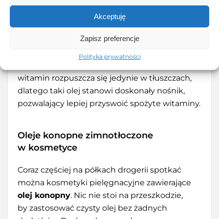
kremowej zupy warzywnej albo dressingu
do sałatek bogatego w miód, cytrynę czy ocet
Akceptuję
balsamiczny. Aby odnieść jak najwięcej
Zapisz preferencje
korzyści zdrowotnych, warto olej konopny
dodawać do posiłków będących prawdziwymi
Polityka prywatności
bombami witaminowymi. Dlaczego? Wiele
witamin rozpuszcza się jedynie w tłuszczach,
dlatego taki olej stanowi doskonały nośnik,
pozwalający lepiej przyswoić spożyte witaminy.
Oleje konopne zimnotłoczone
w kosmetyce
Coraz częściej na półkach drogerii spotkać
można kosmetyki pielęgnacyjne zawierające
olej konopny
. Nic nie stoi na przeszkodzie,
by zastosować czysty olej bez żadnych