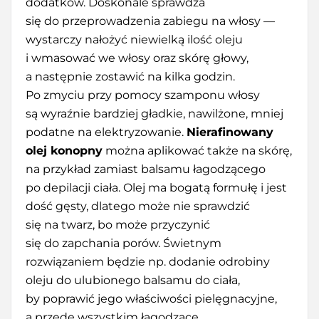
dodatków. Doskonale sprawdza
się do przeprowadzenia zabiegu na włosy —
wystarczy nałożyć niewielką ilość oleju
i wmasować we włosy oraz skórę głowy,
a następnie zostawić na kilka godzin.
Po zmyciu przy pomocy szamponu włosy
są wyraźnie bardziej gładkie, nawilżone, mniej
podatne na elektryzowanie.
Nierafinowany
olej konopny
można aplikować także na skórę,
na przykład zamiast balsamu łagodzącego
po depilacji ciała. Olej ma bogatą formułę i jest
dość gęsty, dlatego może nie sprawdzić
się na twarz, bo może przyczynić
się do zapchania porów. Świetnym
rozwiązaniem będzie np. dodanie odrobiny
oleju do ulubionego balsamu do ciała,
by poprawić jego właściwości pielęgnacyjne,
a przede wszystkim łagodzące.