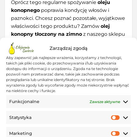
Oprócz tego regularne spożywanie
oleju
konopnego
poprawia kondycję włosów i
paznokci. Chcesz poznać pozostałe, wyjątkowe
właściwości tego produktu? Zamów
olej
konopny tłoczony na zimno
z naszego sklepu
internetowego!
Zarządzaj zgodą
Aby zapewnić jak najlepsze wrażenia, korzystamy z technologii,
Z czym jeść olej konopny
takich jak pliki cookie, do przechowywania i/lub uzyskiwania
zimnotłoczony?
dostępu do informacji o urządzeniu. Zgoda na te technologie
pozwoli nam przetwarzać dane, takie jak zachowanie podczas
przeglądania lub unikalne identyfikatory na tej stronie. Brak
Olej konopny tłoczony na zimno
wyrażenia zgody lub wycofanie zgody może niekorzystnie wpłynąć
ma wyrazisty smak i specyficzny aromat, który
na niektóre cechy i funkcje.
może zdominować potrawę. Z tego względu
Funkcjonalne
Zawsze aktywne
najlepiej używać go z rozwagą, podając
w towarzystwie innych, równie wyrazistych
Statystyka
Statys
składników. Wspaniale sprawdzi się jako
dodatek do hummusu, ziołowego pesto,
Marketing
Market