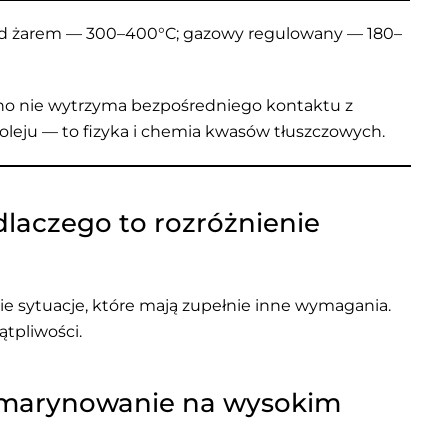
d żarem — 300–400°C; gazowy regulowany — 180–
imno nie wytrzyma bezpośredniego kontaktu z
 oleju — to fizyka i chemia kwasów tłuszczowych.
 dlaczego to rozróżnienie
wie sytuacje, które mają zupełnie inne wymagania.
ątpliwości.
i marynowanie na wysokim