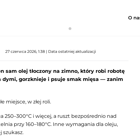
O na
Grillowanie z naturalnymi 
27 czerwca 2026, 1:38 | Data ostatniej aktualizacji
n sam olej tłoczony na zimno, który robi robotę
 dymi, gorzknieje i psuje smak mięsa — zanim
łe miejsce, w złej roli.
ga 250–300°C i więcej, a ruszt bezpośrednio nad
elnia przy 160–180°C. Inne wymagania dla oleju,
j szukasz.