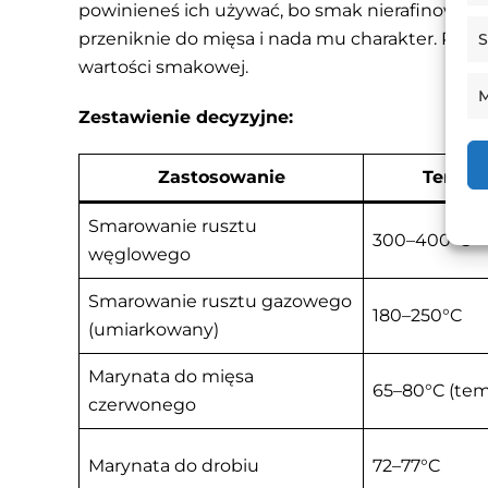
powinieneś ich używać, bo smak nierafinowan
przeniknie do mięsa i nada mu charakter. Rafin
S
wartości smakowej.
M
Zestawienie decyzyjne:
Zastosowanie
Temper
Smarowanie rusztu
300–400°C
węglowego
Smarowanie rusztu gazowego
180–250°C
(umiarkowany)
Marynata do mięsa
65–80°C (tem
czerwonego
Marynata do drobiu
72–77°C