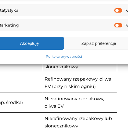
ego oleju rzepakowego, słonecznikowego czy oliwy
owany olej w marynacie jest stratą — neutralny, bez
tatystyka
St
arketing
Ma
Akceptuję
Zapisz preferencje
atura oleju
Zalecany olej
Polityka prywatności
Rafinowany rzepakowy lub
słonecznikowy
Rafinowany rzepakowy, oliwa
EV (przy niskim ogniu)
Nierafinowany rzepakowy,
p. środka)
oliwa EV
Nierafinowany rzepakowy lub
słonecznikowy