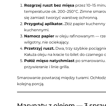
Rozgrzej ruszt bez mięsa
przez 10–15 minu
temperaturze ok. 200–250°C. Zimne smarowa
się zamiast tworzyć warstwę ochronną.
Przygotuj aplikator.
Złóż papier kuchenny 
kuchennymi.
Namocz papier
w oleju rafinowanym — rz
wilgotny, nie ociekający.
Przetrzyj ruszt.
Dwa, trzy szybkie pociągnię
Kałuża oleju na kracie to bilet do czarnego
Połóż mięso natychmiast
po smarowaniu. G
przywieranie i linie grilla.
Smarowanie powtarzaj między turami. Ochłodz
kolejną porcją.
Marynaty z olejem — 3 spra