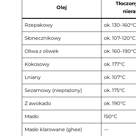
Tłoczon
Olej
nier
Rzepakowy
ok. 130–160°C
Słonecznikowy
ok. 107–120°C
Oliwa z oliwek
ok. 160–190°C
Kokosowy
ok. 177°C
Lniany
ok. 107°C
Sezamowy (nieprażony)
ok. 175°C
Z awokado
ok. 190°C
Masło
150°C
Masło klarowane (ghee)
—