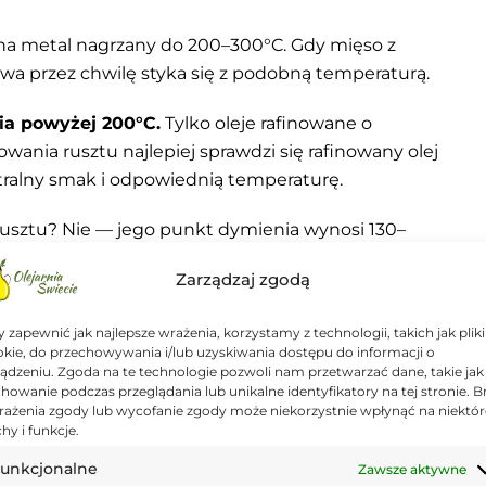
o na metal nagrzany do 200–300°C. Gdy mięso z
twa przez chwilę styka się z podobną temperaturą.
ia powyżej 200°C.
Tylko oleje rafinowane o
wania rusztu najlepiej sprawdzi się rafinowany olej
ralny smak i odpowiednią temperaturę.
usztu? Nie — jego punkt dymienia wynosi 130–
sz położyć mięso.
Zarządzaj zgodą
 zapewnić jak najlepsze wrażenia, korzystamy z technologii, takich jak pliki
kie, do przechowywania i/lub uzyskiwania dostępu do informacji o
ądzeniu. Zgoda na te technologie pozwoli nam przetwarzać dane, takie jak
ka do wnętrza mięsa i podczas grillowania nagrzewa
howanie podczas przeglądania lub unikalne identyfikatory na tej stronie. B
rażenia zgody lub wycofanie zgody może niekorzystnie wpłynąć na niektór
ęsa, czyli 65–85°C. Nie do temperatury rusztu.
hy i funkcje.
 tłoczonych na zimno bez ograniczeń. Ba —
unkcjonalne
Zawsze aktywne