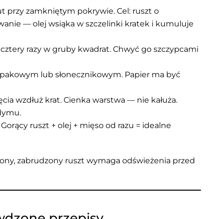
t przy zamkniętym pokrywie. Cel: ruszt o
nie — olej wsiąka w szczelinki kratek i kumuluje
cztery razy w gruby kwadrat. Chwyć go szczypcami
epakowym lub słonecznikowym. Papier ma być
cia wzdłuż krat. Cienka warstwa — nie kałuża.
 dymu.
orący ruszt + olej + mięso od razu = idealne
ony, zabrudzony ruszt wymaga odświeżenia przed
wdzone przepisy