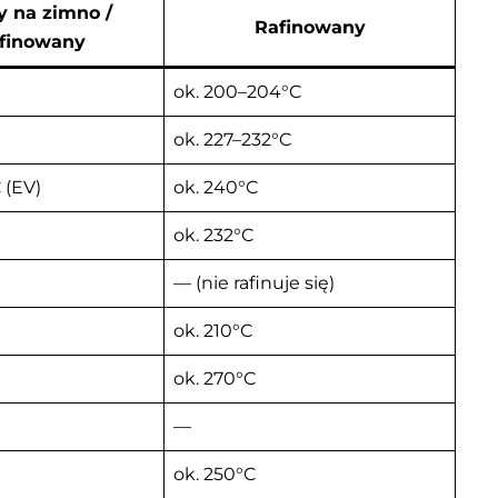
y na zimno /
Rafinowany
afinowany
ok. 200–204°C
ok. 227–232°C
 (EV)
ok. 240°C
ok. 232°C
— (nie rafinuje się)
ok. 210°C
ok. 270°C
—
ok. 250°C