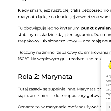
Kiedy smarujesz ruszt, olej trafia bezpośredni
marynatą ląduje na kracie, jej zewnętrzna wars
Tu obowiązuje jedno kryterium:
punkt dymien
stabilnym składzie zdają ten egzamin. Do smaro
rzepakowy lub słonecznikowy — oba mają neut
Tłoczony na zimno rzepakowy do smarowania r
160°C. Na węglowym grillu zadymi zanim zdąży
Rola 2: Marynata
Aby
coo
urz
Tutaj zasady są zupełnie inne. Marynata przeni
zac
wy
się razem z nim — do temperatury gotowości mi
cec
Oznacza to: w marynacie możesz używać olejów
F