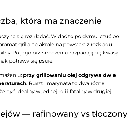
czba, która ma znaczenie
aczyna się rozkładać. Widać to po dymu, czuć po
omat grilla, to akroleina powstała z rozkładu
abilny. Po jego przekroczeniu rozpadają się kwasy
ak potrawy się psuje.
smażeniu:
przy grillowaniu olej odgrywa dwie
peraturach.
Ruszt i marynata to dwa różne
być idealny w jednej roli i fatalny w drugiej.
ejów — rafinowany vs tłoczony