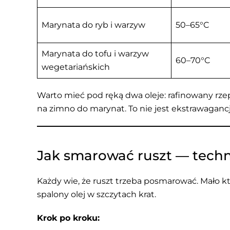
Marynata do ryb i warzyw
50–65°C
Marynata do tofu i warzyw
60–70°C
wegetariańskich
Warto mieć pod ręką dwa oleje: rafinowany rze
na zimno do marynat. To nie jest ekstrawagancja
Jak smarować ruszt — technik
Każdy wie, że ruszt trzeba posmarować. Mało kto
spalony olej w szczytach krat.
Krok po kroku: