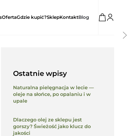
s
Oferta
Gdzie kupić?
Sklep
Kontakt
Blog
olejami — co można, czego nie wolno?
Ostatnie wpisy
Naturalna pielęgnacja w lecie —
oleje na słońce, po opalaniu i w
upale
Dlaczego olej ze sklepu jest
gorszy? Świeżość jako klucz do
jakości