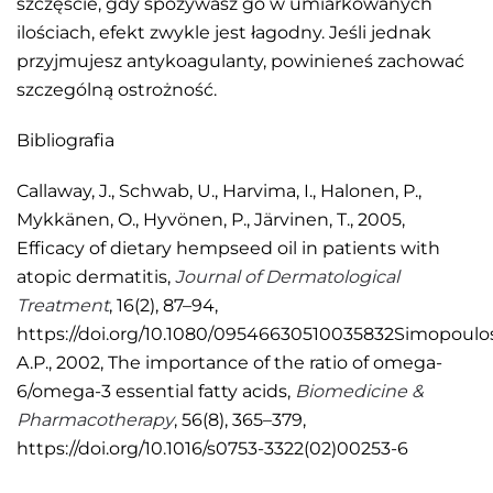
szczęście, gdy spożywasz go w umiarkowanych
ilościach, efekt zwykle jest łagodny. Jeśli jednak
przyjmujesz antykoagulanty, powinieneś zachować
szczególną ostrożność.
Bibliografia
Callaway, J., Schwab, U., Harvima, I., Halonen, P.,
Mykkänen, O., Hyvönen, P., Järvinen, T., 2005,
Efficacy of dietary hempseed oil in patients with
atopic dermatitis,
Journal of Dermatological
Treatment
, 16(2), 87–94,
https://doi.org/10.1080/09546630510035832Simopoulos
A.P., 2002, The importance of the ratio of omega-
6/omega-3 essential fatty acids,
Biomedicine &
Pharmacotherapy
, 56(8), 365–379,
https://doi.org/10.1016/s0753-3322(02)00253-6