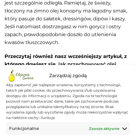
jest szczególnie odległa. Pamiętaj, że świeży,
tłoczony na zimno olej konopny ma łagodny smak,
który pasuje do sałatek, dressingów, dipów i kaszy.
Jeśli natomiast dostrzegasz w nim gorycz i ostry
zapach, prawdopodobnie doszło do utlenienia
kwasów tłuszczowych.
Przeczytaj również nasz wcześniejszy artykuł, z
którego dowiesz się,
jak przechowywać olej
.
Zarządzaj zgodą
Jakie skutki uboczne daje olej
Aby zapewnić jak najlepsze wrażenia, korzystamy z technologii,
takich jak pliki cookie, do przechowywania i/lub uzyskiwania
konopny i kto nie powinien go
dostępu do informacji o urządzeniu. Zgoda na te technologie
pozwoli nam przetwarzać dane, takie jak zachowanie podczas
stosować?
przeglądania lub unikalne identyfikatory na tej stronie. Brak
wyrażenia zgody lub wycofanie zgody może niekorzystnie wpłynąć
na niektóre cechy i funkcje.
Najczęstszymi skutkami ubocznymi oleju
konopnego są dolegliwości ze strony przewodu
Funkcjonalne
Zawsze aktywne