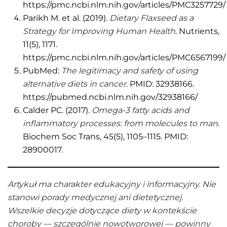
https://pmc.ncbi.nlm.nih.gov/articles/PMC3257729/
Parikh M. et al. (2019).
Dietary Flaxseed as a
Strategy for Improving Human Health
. Nutrients,
11(5), 1171.
https://pmc.ncbi.nlm.nih.gov/articles/PMC6567199/
PubMed:
The legitimacy and safety of using
alternative diets in cancer
. PMID: 32938166.
https://pubmed.ncbi.nlm.nih.gov/32938166/
Calder PC. (2017).
Omega-3 fatty acids and
inflammatory processes: from molecules to man
.
Biochem Soc Trans, 45(5), 1105–1115. PMID:
28900017.
Artykuł ma charakter edukacyjny i informacyjny. Nie
stanowi porady medycznej ani dietetycznej.
Wszelkie decyzje dotyczące diety w kontekście
choroby — szczególnie nowotworowej — powinny