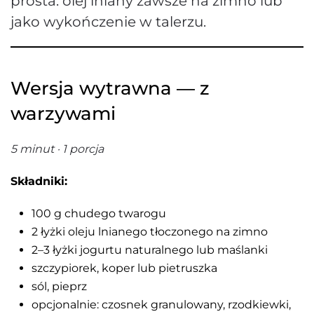
prosta: olej lniany zawsze na zimno lub
jako wykończenie w talerzu.
Wersja wytrawna — z
warzywami
5 minut · 1 porcja
Składniki:
100 g chudego twarogu
2 łyżki oleju lnianego tłoczonego na zimno
2–3 łyżki jogurtu naturalnego lub maślanki
szczypiorek, koper lub pietruszka
sól, pieprz
opcjonalnie: czosnek granulowany, rzodkiewki,