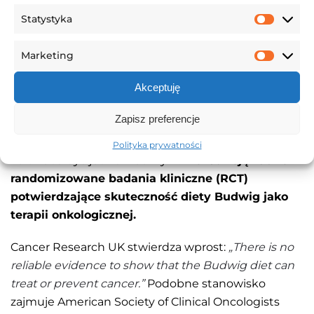
ograniczeniu cukru wpisuje się w ogólnie zalecane
Statystyka
Statys
zasady żywienia — niezależnie od szczegółowych
twierdzeń Budwig.
Marketing
Market
Akceptuję
Czego badania nie
Zapisz preferencje
potwierdziły
Polityka prywatności
Tu trzeba być jednoznacznym:
nie istnieją żadne
randomizowane badania kliniczne (RCT)
potwierdzające skuteczność diety Budwig jako
terapii onkologicznej.
Cancer Research UK stwierdza wprost:
„There is no
reliable evidence to show that the Budwig diet can
treat or prevent cancer.”
Podobne stanowisko
zajmuje American Society of Clinical Oncologists