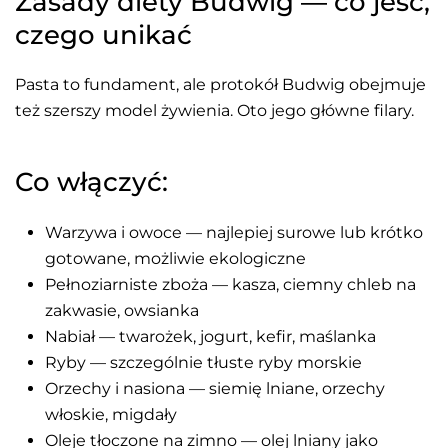
Zasady diety Budwig — co jeść,
czego unikać
Pasta to fundament, ale protokół Budwig obejmuje
też szerszy model żywienia. Oto jego główne filary.
Co włączyć:
Warzywa i owoce — najlepiej surowe lub krótko
gotowane, możliwie ekologiczne
Pełnoziarniste zboża — kasza, ciemny chleb na
zakwasie, owsianka
Nabiał — twarożek, jogurt, kefir, maślanka
Ryby — szczególnie tłuste ryby morskie
Orzechy i nasiona — siemię lniane, orzechy
włoskie, migdały
Oleje tłoczone na zimno — olej lniany jako