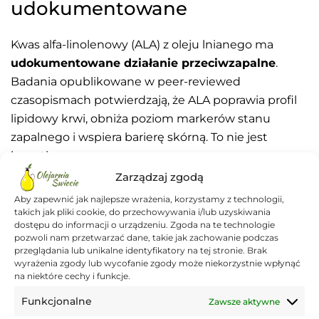
udokumentowane
Kwas alfa-linolenowy (ALA) z oleju lnianego ma
udokumentowane działanie przeciwzapalne
.
Badania opublikowane w peer-reviewed
czasopismach potwierdzają, że ALA poprawia profil
lipidowy krwi, obniża poziom markerów stanu
zapalnego i wspiera barierę skórną. To nie jest
kwestionowane.
Zarządzaj zgodą
Biochemiczny mechanizm emulsji oleju z
Aby zapewnić jak najlepsze wrażenia, korzystamy z technologii,
twarogiem — grupy sulfhydrylowe z kazeiny
takich jak pliki cookie, do przechowywania i/lub uzyskiwania
poprawiają rozpuszczalność ALA — jest biologicznie
dostępu do informacji o urządzeniu. Zgoda na te technologie
pozwoli nam przetwarzać dane, takie jak zachowanie podczas
wiarygodny i opisany w literaturze naukowej
przeglądania lub unikalne identyfikatory na tej stronie. Brak
(PMC3257729).
wyrażenia zgody lub wycofanie zgody może niekorzystnie wpłynąć
na niektóre cechy i funkcje.
Dieta opierająca się na nieprzetworzonej żywności,
Funkcjonalne
Zawsze aktywne
warzywach, owocach, dobrych tłuszczach i