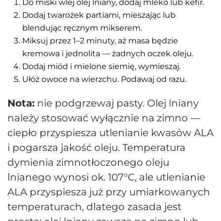
Do miski wlej olej lniany, dodaj mleko lub kefir.
Dodaj twarożek partiami, mieszając lub
blendując ręcznym mikserem.
Miksuj przez 1–2 minuty, aż masa będzie
kremowa i jednolita — żadnych oczek oleju.
Dodaj miód i mielone siemię, wymieszaj.
Ułóż owoce na wierzchu. Podawaj od razu.
Nota:
nie podgrzewaj pasty. Olej lniany
należy stosować wyłącznie na zimno —
ciepło przyspiesza utlenianie kwasów ALA
i pogarsza jakość oleju. Temperatura
dymienia zimnotłoczonego oleju
lnianego wynosi ok. 107°C, ale utlenianie
ALA przyspiesza już przy umiarkowanych
temperaturach, dlatego zasada jest