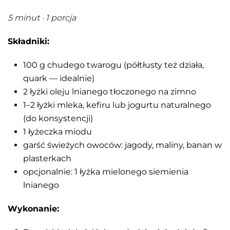
5 minut · 1 porcja
Składniki:
100 g chudego twarogu (półtłusty też działa,
quark — idealnie)
2 łyżki oleju lnianego tłoczonego na zimno
1–2 łyżki mleka, kefiru lub jogurtu naturalnego
(do konsystencji)
1 łyżeczka miodu
garść świeżych owoców: jagody, maliny, banan w
plasterkach
opcjonalnie: 1 łyżka mielonego siemienia
lnianego
Wykonanie: