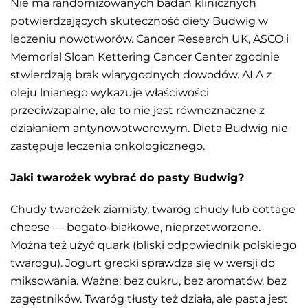
Nie ma randomizowanych badań klinicznych
potwierdzających skuteczność diety Budwig w
leczeniu nowotworów. Cancer Research UK, ASCO i
Memorial Sloan Kettering Cancer Center zgodnie
stwierdzają brak wiarygodnych dowodów. ALA z
oleju lnianego wykazuje właściwości
przeciwzapalne, ale to nie jest równoznaczne z
działaniem antynowotworowym. Dieta Budwig nie
zastępuje leczenia onkologicznego.
Jaki twarożek wybrać do pasty Budwig?
Chudy twarożek ziarnisty, twaróg chudy lub cottage
cheese — bogato-białkowe, nieprzetworzone.
Można też użyć quark (bliski odpowiednik polskiego
twarogu). Jogurt grecki sprawdza się w wersji do
miksowania. Ważne: bez cukru, bez aromatów, bez
zagęstników. Twaróg tłusty też działa, ale pasta jest