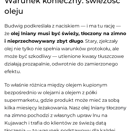
Warunek konieczny: świeżość
oleju
Budwig podkreślała z naciskiem — i ma tu rację —
że
olej lniany musi być świeży, tłoczony na zimno
i nieprzechowywany zbyt długo
. Stary, zjełczały
olej nie tylko nie spełnia warunków protokołu, ale
może być szkodliwy — utlenione kwasy tłuszczowe
działają prozapalnie, odwrotnie do zamierzonego
efektu.
To właśnie różnica między olejem kupionym
bezpośrednio w olejarni a olejem z półki
supermarketu, gdzie produkt może mieć za sobą
kilka miesięcy leżakowania. Nasz
olej lniany tłoczony
na zimno
pochodzi z własnych upraw lnu na
Kujawach i trafia do klientów ze świeżą datą
tłoczenia — to warunek podstawowy dla każdej